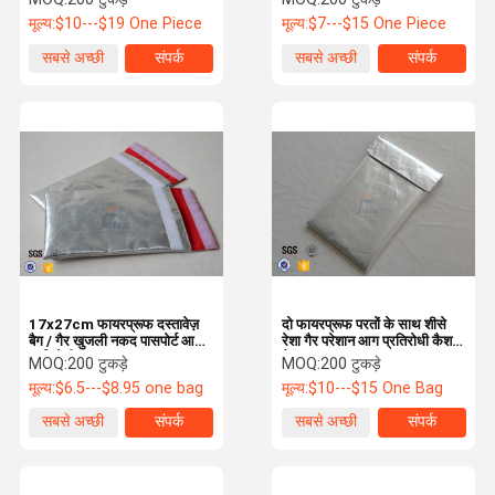
मूल्य:
$10---$19 One Piece
मूल्य:
$7---$15 One Piece
सबसे अच्छी
संपर्क
सबसे अच्छी
संपर्क
कीमत
कीमत
17x27cm फायरप्रूफ दस्तावेज़
दो फायरप्रूफ परतों के साथ शीसे
बैग / गैर खुजली नकद पासपोर्ट आग
रेशा गैर परेशान आग प्रतिरोधी कैश
प्रतिरोधी पाउच
बैग
MOQ:
200 टुकड़े
MOQ:
200 टुकड़े
मूल्य:
$6.5---$8.95 one bag
मूल्य:
$10---$15 One Bag
सबसे अच्छी
संपर्क
सबसे अच्छी
संपर्क
कीमत
कीमत