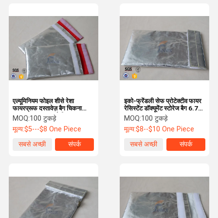
एल्यूमिनियम फोइल शीसे रेशा
इको-फ्रेंडली सेफ प्रोटेक्टीव फायर
फायरप्रूफ दस्तावेज़ बैग चिकना
रेसिस्टेंट डॉक्यूमेंट स्टोरेज बैग 6.7
सतह 17 एक्स 27 सेमी
"एक्स 10.6"
MOQ:
100 टुकड़े
MOQ:
100 टुकड़े
मूल्य:
$5---$8 One Piece
मूल्य:
$8--$10 One Piece
सबसे अच्छी
संपर्क
सबसे अच्छी
संपर्क
कीमत
कीमत