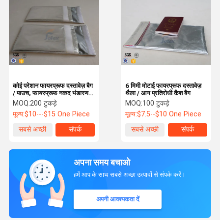
कोई परेशान फायरप्रूफ दस्तावेज़ बैग
6 मिमी मोटाई फायरप्रूफ दस्तावेज़
/ पाउच, फायरप्रूफ नकद भंडारण
थैला / आग प्रतिरोधी कैश बैग
बैग हल्के वजन
MOQ:
200 टुकड़े
MOQ:
100 टुकड़े
मूल्य:
$10---$15 One Piece
मूल्य:
$7.5--$10 One Piece
सबसे अच्छी
संपर्क
सबसे अच्छी
संपर्क
कीमत
कीमत
अपना समय बचाओ
हमें आप के साथ सबसे अच्छा उत्पादों से संपर्क करें।
अपनी आवश्यकता दें