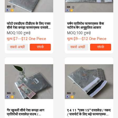
फोटो एसडीएस टीडीएस के लिए रजत
घर्षण प्रतिरोध फायरप्रूफ कैश
शीसे रेशा कपड़ा फायरप्रूफ दस्तावेज़
स्टोरेज बैग अनुकूलित आकार
थैला
MOQ:
100 टुकड़े
MOQ:
100 टुकड़े
मूल्य:
$7---$12 One Piece
मूल्य:
$9---$12 One Piece
सबसे अच्छी
संपर्क
सबसे अच्छी
संपर्क
कीमत
कीमत
घर
उत्पादों
वीआर दिखाएँ
हमारे बारे में
गैर खुजली शीसे रेशा कपड़ा आग
ए 4 11 "एक्स 15" दस्तावेज़ / नकद
प्रतिरोधी दस्तावेज़ पाउच /
/ पासपोर्ट के लिए बड़े फायरप्रूफ