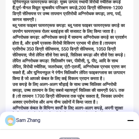
यूनियनफुल फायरप्रूफ कपड़ा: मुख्य उत्पाद स्थायी विरोधी स्थैतिक कपड़े
हैं;पूर्ण-चैनल विद्युत चुम्बकीय परिरक्षण कपड़े;200 डिग्री सेल्सियस-1200
डिग्री सेल्सियस पर उच्च तापमान प्रतिरोधी अग्निरोधक कपड़ा, लगा, पर्दा,
कागज सामग्री।
ब्लू ग्लास फाइबर फायरप्रूफ कपड़ा: ब्लू ग्लास फाइबर फायरप्रूफ कपड़े का
उपयोग फायरप्रूफ रोलर ब्लाइंड्स की सजावट के लिए किया जाता है।
अग्निरोधक कपड़ा: अग्निरोधक कपड़े में सामान्य अग्निरोधक कपड़े का प्रदर्शन
होता है, और इसमें प्रकाश-विरोधी विकिरण प्रभाव भी होता है।तापमान
प्रतिरोध 350 डिग्री सेल्सियस, 550 डिग्री सेल्सियस, 1050 डिग्री
सेल्सियस; जैसे लेपित शीसे रेशा कपड़े, सिलिका कपड़ा और शीसे रेशा कपड़े।
लेपित अग्निरोधक कपड़ा: सिलिकॉन रबर, पीवीसी, पु, पीए, आदि के साथ
लेपित, विरोधी स्थैतिक, जलरोधक, एंटी-एलर्जी, अग्निरोधक प्रभाव प्राप्त कर
सकते हैं; और यूनियनफुल ने रंगीन सिलिकॉन लेपित फाइबरग्लास का उत्पादन
किया है जो आपको कंबल के लिए कई विकल्प प्रदान करता है।
उस कपड़े के लिए अलग-अलग चौड़ाई के साथ उच्च सिलिका अग्निरोधी
कपड़ा, उच्च तापमान के लिए सबसे महत्वपूर्ण सिलिका की सामग्री 96% तक
है।तो तापमान 1700 डिग्री सेल्सियस तक पहुंच सकता है, जिसका उपयोग
अक्सर एयरोस्पेस और अन्य सैन्य उद्योगों में किया जाता है।
अग्निरोधक कंबल के विभिन्न कार्यों के लिए अलग-अलग कपड़े, अपनी सुरक्षा
के लिए सही चुनें, पेशेवर विचारों के लिए कृपया हमसे संपर्क करें।
Sam Zhang
Recommended Products