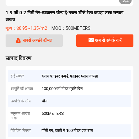
2
/
4
1 9 जी 0.2 मिमी गैर-व्याकरण योग्य ई-ग्लास शीसे रेशा कपड़ा उच्च तन्यता
ताकत
मूल्य：$0.95--1.35/m2
MOQ：500METERS
सबसे अच्छी कीमत
अब से संपर्क करें
उत्पाद विवरण
हाई लाइट
,
ग्लास फाइबर कपड़े
फाइबर ग्लास कपड़ा
आपूर्ति की क्षमता
100,000 वर्ग मीटर प्रति दिन
उत्पत्ति के प्लेस
चीन
न्यूनतम आदेश
500METERS
मात्रा
पैकेजिंग विवरण
पॉली बैग, दफ़्ती में 100 मीटर एक रोल