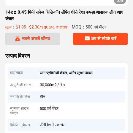
2
/
4
14oz 0.45 मिमी सफेद सिलिकॉन लेपित शीसे रेशा कपड़ा आपातकालीन आग
कंबल
मूल्य：$1.85--$2.30/square meter
MOQ：500 वर्ग मीटर
सबसे अच्छी कीमत
अब से संपर्क करें
उत्पाद विवरण
हाई लाइट
,
आग प्रतिरोधी कंबल
अग्नि सुरक्षा कंबल
आपूर्ति की क्षमता
30,000m2 / दिन
उत्पत्ति के प्लेस
चीन
न्यूनतम आदेश
500 वर्ग मीटर
मात्रा
पैकेजिंग विवरण
पॉली बैग में एक रोल