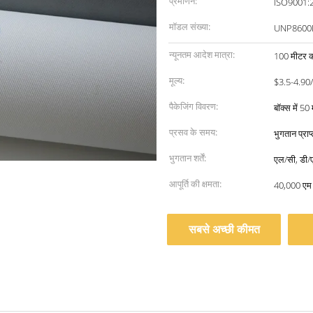
प्रमाणन:
ISO9001:
मॉडल संख्या:
UNP8600
न्यूनतम आदेश मात्रा:
100 मीटर क
मूल्य:
$3.5-4.90
पैकेजिंग विवरण:
बॉक्स में 
प्रसव के समय:
भुगतान प्राप
भुगतान शर्तें:
एल/सी, डी/ए,
आपूर्ति की क्षमता:
40,000 एम
सबसे अच्छी कीमत