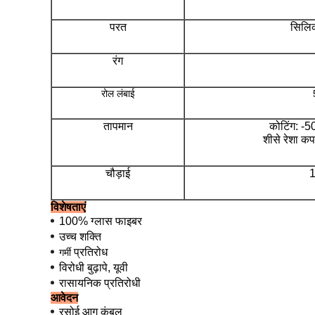
परत
सिलि
रंग
रोल लंबाई
तापमान
कोटिंग: -
शीसे रेशा कप
चौड़ाई
1
विशेषताएं
100% ग्लास फाइबर
उच्च शक्ति
प्रतिरोध
गर्मी
विरोधी बुढ़ापे, यूवी
रासायनिक प्रतिरोधी
आवेदन
रसोई आग कंबल