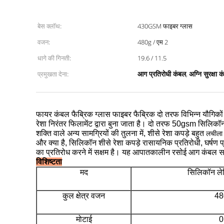
बेस क्लॉथ:
430GSM फाइबर ग्लास
वजन:
480g / एम 2
धागे की गिनती:
19.6 / 11.5
आग प्रतिरोधी कंबल
अग्नि सुरक्षा 
प्रमुखता देना:
,
फायर कंबल फैब्रिक ग्लास फाइबर फैब्रिक दो तरफ विभिन्न यौगिकों
रेशा निरंतर फिलामेंट द्वारा बुना जाता है।
दो तरफ 50gsm सिलिकॉन क
शक्ति वाले अन्य सामग्रियों की तुलना में, शीसे रेशा कपड़े बहुत
लचीला 
और क्या है, सिलिकॉन शीसे रेशा कपड़े रासायनिक प्रतिरोधी, घर्षण प्
का प्रतिरोध करने में सक्षम है।
यह आपातकालीन रसोई आग कंबल सामग
विशिष्टता
मद
सिलिकॉन लेप
कुल क्षेत्र वजन
48
मोटाई
0