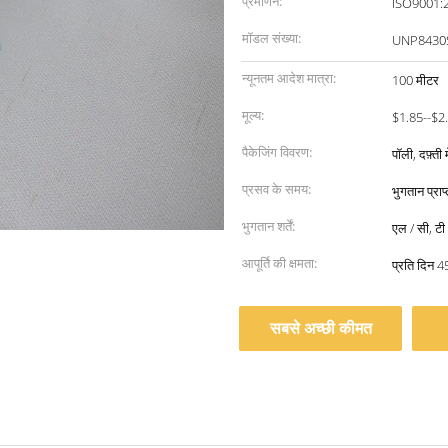
प्रमाणन:
ISO9001:
मॉडल संख्या:
UNP8430
न्यूनतम आदेश मात्रा:
100 मीटर
मूल्य:
$1.85--$2
पैकेजिंग विवरण:
पॉली, दफ़्ती
प्रसव के समय:
भुगतान प्रा
भुगतान शर्तें:
एल / सी, टी /
आपूर्ति की क्षमता:
प्रति दिन 
सबसे अच्छी कीमत