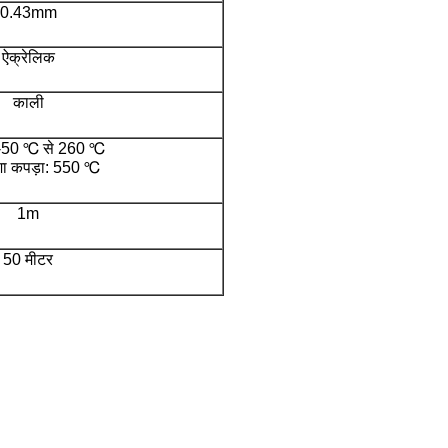
0.43mm
ऐक्रेलिक
काली
 -50 ℃ से 260 ℃
ेशा कपड़ा: 550 ℃
1m
50 मीटर