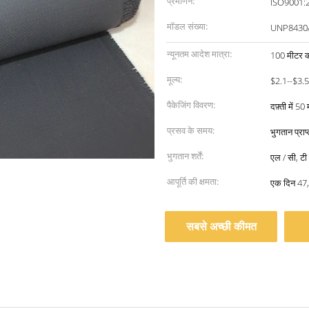
प्रमाणन:
ISO9001:
मॉडल संख्या:
UNP8430
न्यूनतम आदेश मात्रा:
100 मीटर क
मूल्य:
$2.1--$3.
पैकेजिंग विवरण:
दफ़्ती में 5
प्रसव के समय:
भुगतान प्रा
भुगतान शर्तें:
एल / सी, टी /
आपूर्ति की क्षमता:
एक दिन 47,
सबसे अच्छी कीमत