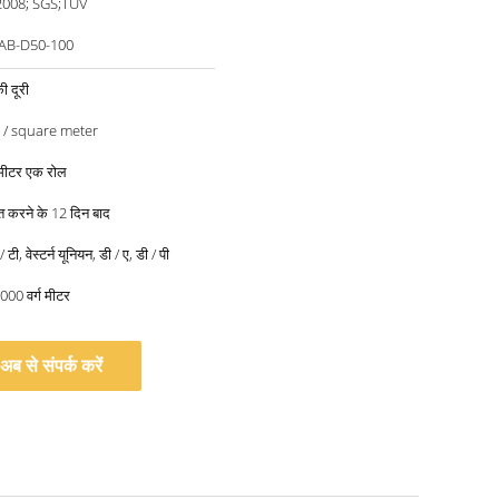
2008; SGS;TUV
AB-D50-100
ी दूरी
5 / square meter
0 मीटर एक रोल
प्त करने के 12 दिन बाद
 टी, वेस्टर्न यूनियन, डी / ए, डी / पी
000 वर्ग मीटर
अब से संपर्क करें