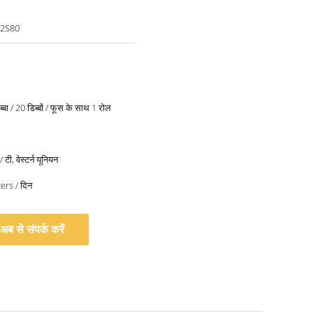
2S80
िब्बा / 20 डिब्बों / फूस के साथ 1 रोल
 टी, वेस्टर्न यूनियन
rs / दिन
अब से संपर्क करें