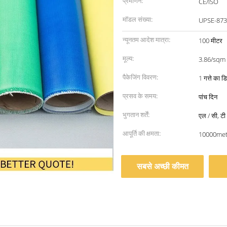
प्रमाणन:
CE/ISO
मॉडल संख्या:
UPSE-873
न्यूनतम आदेश मात्रा:
100 मीटर
मूल्य:
3.86/sqm
पैकेजिंग विवरण:
1 गत्ते का ड
प्रसव के समय:
पांच दिन
भुगतान शर्तें:
एल / सी, टी /
आपूर्ति की क्षमता:
10000mete
सबसे अच्छी कीमत