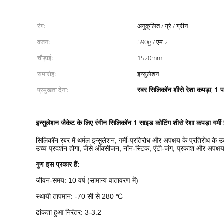
रंग:
अनुकूलित / ग्रे / ग्रीन
वजन:
590g / एम 2
चौड़ाई:
1520mm
समारोह:
इन्सुलेशन
रबर सिलिकॉन शीसे रेशा कपड़ा
1 प
प्रमुखता देना:
,
इन्सुलेशन जैकेट के लिए रंगीन सिलिकॉन 1 साइड कोटिंग शीसे रेशा कपड़ा गर्
सिलिकॉन रबर में थर्मल इन्सुलेशन, गर्मी-प्रतिरोध और अपक्षय के प्रतिरोध के 
उच्च प्रदर्शन होगा, जैसे ऑक्सीजन, नॉन-स्टिक, एंटी-जंग, प्रकाश और अपक्षय।यह
गुण इस प्रकार हैं:
जीवन-समय: 10 वर्ष (सामान्य वातावरण में)
स्थायी तापमान: -70 सी से 280 ℃
ढांकता हुआ निरंतर: 3-3.2