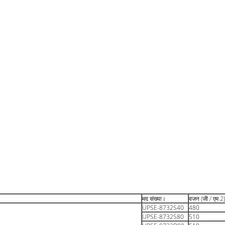
मद संख्या।
वजन (जी / एम 2)
UPSE-8732S40
480
UPSE-8732S80
510