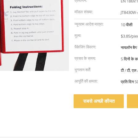
प्रमाणन:
EN 1869:
मॉडल संख्या:
JT8430W-
न्यूनतम आदेश मात्रा:
10 पीसी
मूल्य:
$3.85/pie
पैकेजिंग विवरण:
नायलॉन बैग 
प्रसव के समय:
5 दिनों के 
भुगतान शर्तें:
टी / टी, एल 
आपूर्ति की क्षमता:
प्रति दिन 
सबसे अच्छी कीमत