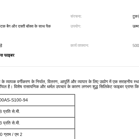
संरचना:
टुकड़
्टिक बैग और दफ़्ती बॉक्स के साथ पैक
उपयोग:
ऊष्
़े
कार्य तापमान:
500
लास फाइबर
े व्यापक वर्गीकरण के निर्यात, वितरण, आपूर्ति और व्यापार के लिए उद्योग में एक सराहनीय स्था
फॉयल है।
विशेष रासायनिक और थर्मल उपचार के कारण लगभग शुद्ध सिलिकेट फाइबर प्राप्त 
00AS-S100-94
 प्रति से.मी.
 प्रति से.मी.
 ग्राम / एम 2