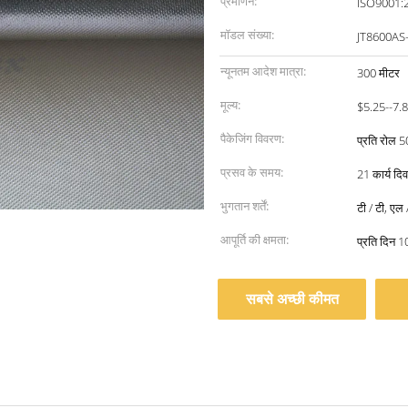
प्रमाणन:
ISO9001:
मॉडल संख्या:
JT8600AS
न्यूनतम आदेश मात्रा:
300 मीटर
मूल्य:
$5.25--7.
पैकेजिंग विवरण:
प्रति रोल 5
प्रसव के समय:
21 कार्य दिव
भुगतान शर्तें:
टी / टी, एल /
आपूर्ति की क्षमता:
प्रति दिन 1
सबसे अच्छी कीमत