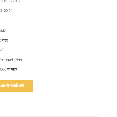
2008, SGS;TUV
-S100-94
8/M2
0 मीटर
सों
 सी, वेस्टर्न यूनियन,
0000 वर्ग मीटर
अब से संपर्क करें