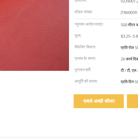
प्रमाणन:
ISO9001:
मॉडल संख्या:
JT8600SR
न्यूनतम आदेश मात्रा:
500 मीटर क
मूल्य:
$3.25--5.
पैकेजिंग विवरण:
प्रति रोल 5
प्रसव के समय:
26 कार्य दिव
भुगतान शर्तें:
टी / टी, एल /
आपूर्ति की क्षमता:
प्रति दिन 5
सबसे अच्छी कीमत