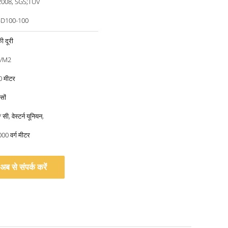
2008, SGS;TUV
-D100-100
ी दूरी
8/M2
0 मीटर
सों
 सी, वेस्टर्न यूनियन,
000 वर्ग मीटर
अब से संपर्क करें