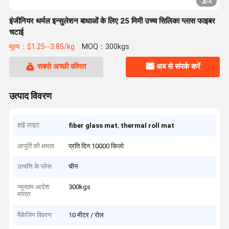
3
/
4
इंजीनियर थर्मल इन्सुलेशन बाधाओं के लिए 25 मिमी उच्च सिलिका ग्लास फाइबर
चटाई
मूल्य：$1.25--3.85/kg
MOQ：300kgs
सबसे अच्छी कीमत
अब से संपर्क करें
उत्पाद विवरण
हाई लाइट
,
fiber glass mat
thermal roll mat
आपूर्ति की क्षमता
प्रति दिन 10000 किलो
उत्पत्ति के प्लेस
चीन
न्यूनतम आदेश
300kgs
मात्रा
पैकेजिंग विवरण
10 मीटर / रोल