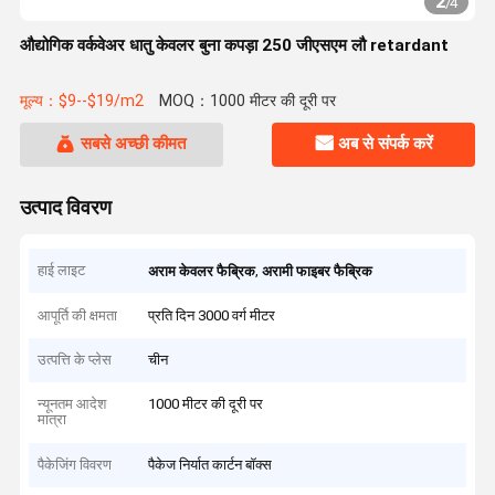
2
/
4
औद्योगिक वर्कवेअर धातु केवलर बुना कपड़ा 250 जीएसएम लौ retardant
मूल्य：$9--$19/m2
MOQ：1000 मीटर की दूरी पर
सबसे अच्छी कीमत
अब से संपर्क करें
उत्पाद विवरण
हाई लाइट
,
अराम केवलर फैब्रिक
अरामी फाइबर फैब्रिक
आपूर्ति की क्षमता
प्रति दिन 3000 वर्ग मीटर
उत्पत्ति के प्लेस
चीन
न्यूनतम आदेश
1000 मीटर की दूरी पर
मात्रा
पैकेजिंग विवरण
पैकेज निर्यात कार्टन बॉक्स