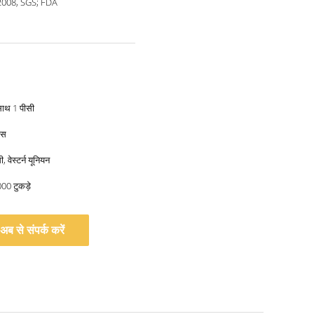
2008, SGS; FDA
साथ 1 पीसी
वस
, वेस्टर्न यूनियन
000 टुकड़े
अब से संपर्क करें