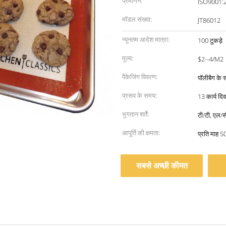
प्रमाणन:
ISO9001:
मॉडल संख्या:
JT86012
न्यूनतम आदेश मात्रा:
100 टुकड़े
मूल्य:
$2--4/M2
पैकेजिंग विवरण:
पॉलीबैग के 
प्रसव के समय:
13 कार्य दि
भुगतान शर्तें:
टी/टी, एल/सी
आपूर्ति की क्षमता:
प्रति माह 5
सबसे अच्छी कीमत