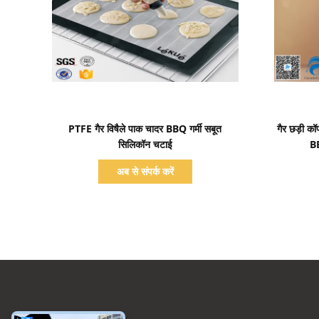
प्रदर्शन का विवरण
PTFE गैर विषैले पाक चादर BBQ गर्मी सबूत
गैर छड़ी क
सिलिकॉन चटाई
BB
अब से संपर्क करें