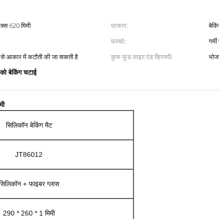
एक्स 620 मिमी
प्रकार:
बेक
फायदे:
गर्म
से आकार में कटौती की जा सकती है
कुक फूड लाइट एंड क्रिस्पी:
भोजन
को बेकिंग चटाई
मी
सिलिकॉन बेकिंग मैट
JT86012
सिलिकॉन + फाइबर ग्लास
290 * 260 * 1 मिमी