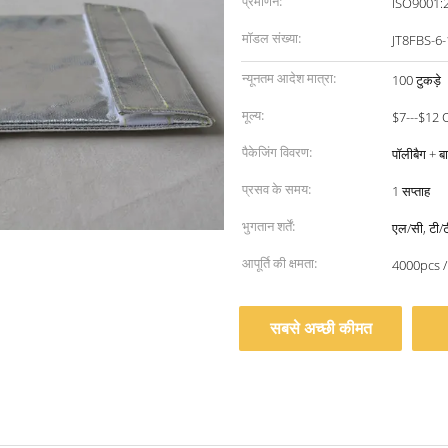
प्रमाणन:
ISO9001:
मॉडल संख्या:
JT8FBS-6
न्यूनतम आदेश मात्रा:
100 टुकड़े
मूल्य:
$7---$12 
पैकेजिंग विवरण:
पॉलीबैग + ब
प्रसव के समय:
1 सप्ताह
भुगतान शर्तें:
एल/सी, टी/ट
आपूर्ति की क्षमता:
4000pcs /
सबसे अच्छी कीमत