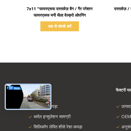
प्रदर्शन का विवरण
7x11 "फायरप्रूफ दस्तावेज़ बैग / गैर परेशान
दस्तावेज़ 
फायरप्रूफ मनी थैला वेल्क्रो ओपनिंग
अब से संपर्क करें
श्रेणियाँ
फैक्टरी यात
शीसे रेशा कपड़ा
उत्पा
थर्मल इन्सुलेशन सामग्री
OEM
सिलिकॉन लेपित शीसे रेशा कपड़ा
अनुस