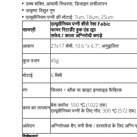
उच्च शक्ति, आयामी स्थिरता, डिजाइन लचीलापन
उत्कृष्ट विद्युत गुण
एल्यूमीनियम पन्नी की मोटाई: 7um, 18um, 25um
एल्यूमीनियम पन्नी शीसे रेशा Fabic
सामग्री
फायर रिटार्डेंट हुक एंड लूप
सफेद / काला अग्निरोधी कपड़े
आकार
27x17 सेमी, 10.6 "x 6.7", अनुकूलित
कुल वजन
45g
मोटाई
6 मिमी
रंग
सिल्वर + ब्लैक या व्हाइट इनसाइड फैब्रिक
बेस क्लॉथ: 550 ℃ (1022 एफ)
काम का तापमान
एल्यूमीनियम पन्नी के लिए गोंद: 300 ℃ (572 एफ)
आवेदन
अग्निरोधक बैग, मनी कैश / दस्तावेज़ के लिए अग्नि 
विशेषताएं: