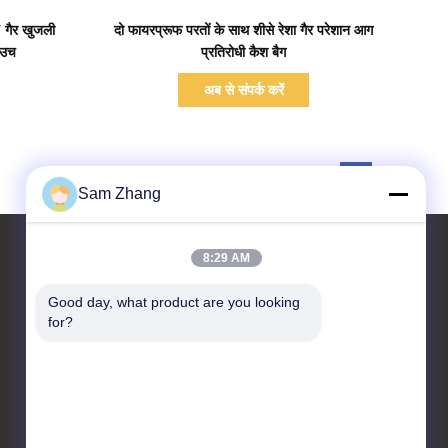
प्रदर्शन का विवरण
 गैर खुजली
दो फायरप्रूफ परतों के साथ शीसे रेशा गैर परेशान आग
ाउच
प्रतिरोधी कैश बैग
अब से संपर्क करें
Sam Zhang
8:29 AM
Good day, what product are you looking 
हमसे संपर्क करें
for?
Unionfull (Insulation) Group
Ltd.
कपड़ा प्रौद्योगिकी पार्क, No.35
जिंगबंशी Rd, जियाक्सिंग, झेजियांग
प्रांत, चीन