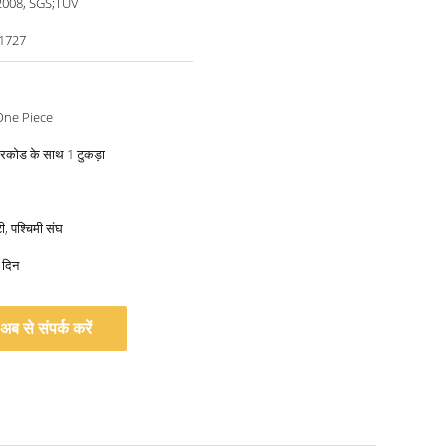
2008, SGS;TUV
-1727
One Piece
ारकोड के साथ 1 टुकड़ा
ी, पश्चिमी संघ
 दिन
अब से संपर्क करें