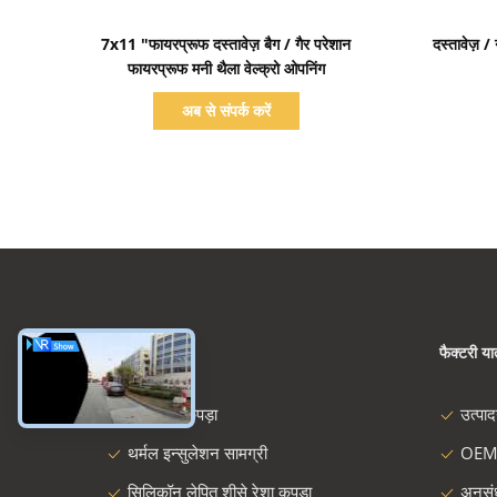
प्रदर्शन का विवरण
7x11 "फायरप्रूफ दस्तावेज़ बैग / गैर परेशान
दस्तावेज़ 
फायरप्रूफ मनी थैला वेल्क्रो ओपनिंग
अब से संपर्क करें
श्रेणियाँ
फैक्टरी यात
शीसे रेशा कपड़ा
उत्पा
थर्मल इन्सुलेशन सामग्री
OEM
सिलिकॉन लेपित शीसे रेशा कपड़ा
अनुस