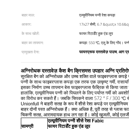
बाहर माल:
एल्यूमीनियम पन्नी रेशा कपड़ा
आकार:
17x27 सेमी, 6.7 &quot;x 10.6&q
के साथ खोलें:
फायर रिटार्डेंट हुक एंड लूप
बाहर का तापमान:
कपड़ा: 550
फायरप्रूफ दस्तावेज़ पाउच
आग प्र
प्रमुखता देना:
,
अग्निरोधक दस्तावेज़ कैश बैग क्रिसमस उपहार अग्नि प्रतिर
सुरक्षित बैग को अग्निरोधक और उच्च शक्ति वाले फाइबरग्लास कपड़े से
पन्नी के साथ फाइबरग्लास कपड़ा एक तरफ एक उत्कृष्ट गर्मी, रासा
इसका निर्माण उच्च तापमान बेस फाइबरग्लास फैब्रिक से किया जाता 
हालांकि, एल्यूमीनियम पन्नी को पिघलने के लिए पर्याप्त गर्मी को
का विरोध कर सकते हैं।
जबकि चिपकने वाला 572 ° F / 300 ℃ से 
Unionfull ने बाहरी सतह के रूप में शीसे रेशा कपड़े पर एल्यूमीनिय
बाहर दोनों परत अग्निरोधक हैं।
क्या अधिक है, पूरी तरह से ग्लास फाइ
चिकनी सतह, आरामदायक हाथ लग रहा है।
कोई खुजली, कोई एलर्ज
एल्यूमीनियम पन्नी शीसे रेशा Fabic
सामग्री
फायर रिटार्डेंट हुक एंड लूप