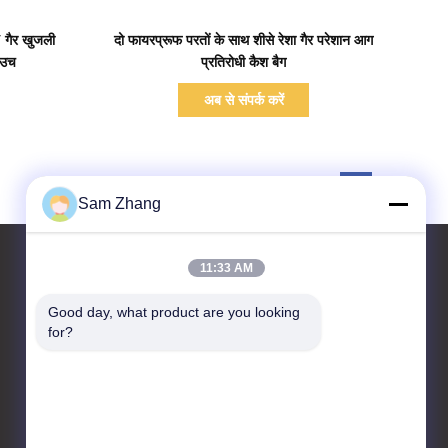
प्रदर्शन का विवरण
 गैर खुजली
दो फायरप्रूफ परतों के साथ शीसे रेशा गैर परेशान आग
ाउच
प्रतिरोधी कैश बैग
अब से संपर्क करें
Sam Zhang
11:33 AM
Good day, what product are you looking 
हमसे संपर्क करें
for?
Unionfull (Insulation) Group
Ltd.
कपड़ा प्रौद्योगिकी पार्क, No.35
जिंगबंशी Rd, जियाक्सिंग, झेजियांग