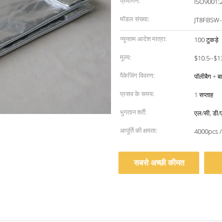
प्रमाणन:
ISO9001:
मॉडल संख्या:
JT8FBSW-
न्यूनतम आदेश मात्रा:
100 टुकड़े
मूल्य:
$10.5--$1
पैकेजिंग विवरण:
पॉलीबैग + ब
प्रसव के समय:
1 सप्ताह
भुगतान शर्तें:
एल/सी, डी/ए,
आपूर्ति की क्षमता:
4000pcs /
सबसे अच्छी कीमत