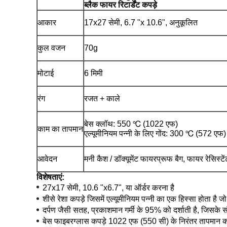
ब्लैक फायर रिटार्डेंट कपड़े
आकार
17x27 सेमी, 6.7 "x 10.6", अनुकूलित
कुल वजन
70g
मोटाई
6 मिमी
रंग
रजत + काले
बेस क्लॉथ: 550 ℃ (1022 एफ)
काम का तापमान
एल्यूमीनियम पन्नी के लिए गोंद: 300 ℃ (572 एफ)
आवेदन
मनी कैश / डॉक्यूमेंट फायरप्रूफ बैग, फायर रेसिस्टे
विशेषताएं:
27x17 सेमी, 10.6 "x6.7", या
ऑर्डर करना है
शीसे रेशा कपड़े जिसमें एल्यूमीनियम पन्नी का एक हिस्सा होता है ज
दर्पण जैसी सतह, प्रकाशमान गर्मी के 95% को दर्शाती है, जिसके संपर
बेस फाइबरग्लास कपड़े 1022 एफ (550 सी) के निरंतर तापमान को 