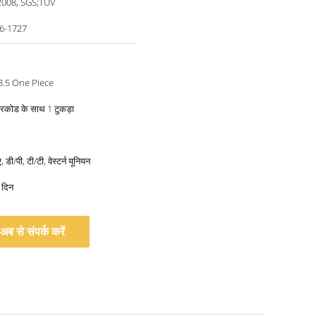
2008, SGS;TUV
6-1727
3.5 One Piece
ारकोड के साथ 1 टुकड़ा
 डी/पी, टी/टी, वेस्टर्न यूनियन
 दिन
अब से संपर्क करें