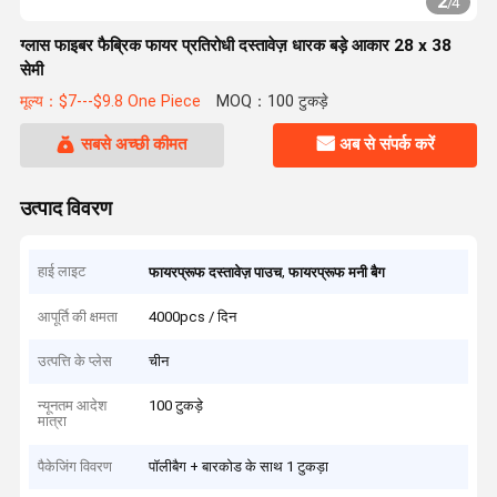
2
/
4
ग्लास फाइबर फैब्रिक फायर प्रतिरोधी दस्तावेज़ धारक बड़े आकार 28 x 38
सेमी
मूल्य：$7---$9.8 One Piece
MOQ：100 टुकड़े
सबसे अच्छी कीमत
अब से संपर्क करें
उत्पाद विवरण
हाई लाइट
,
फायरप्रूफ दस्तावेज़ पाउच
फायरप्रूफ मनी बैग
आपूर्ति की क्षमता
4000pcs / दिन
उत्पत्ति के प्लेस
चीन
न्यूनतम आदेश
100 टुकड़े
मात्रा
पैकेजिंग विवरण
पॉलीबैग + बारकोड के साथ 1 टुकड़ा