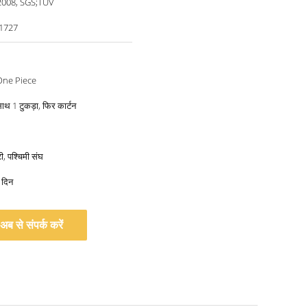
2008, SGS;TUV
-1727
One Piece
साथ 1 टुकड़ा, फिर कार्टन
ी, पश्चिमी संघ
 दिन
अब से संपर्क करें