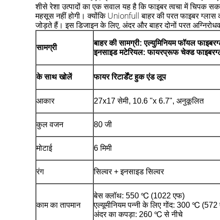
शीसे रेशा उत्पादों का एक सवाल यह है कि फाइबर त्वचा में चिपक सक
महसूस नहीं होगी।
क्योंकि
Unionfull
बाहर की परत फाइबर ग्लास कपड
जोड़ते हैं।
इस डिजाइन के लिए, अंदर और बाहर दोनों परत अग्निरोधक
बाहर की सामग्री: एल्युमिनियम फॉयल फाइबरग
सामग्री
इनसाइड मटेरियल: फायरप्रूफ चेक्ड फाइबरग्
के साथ खोलें
फायर रिटार्डेंट हुक एंड लूप
आकार
27x17 सेमी, 10.6 "x 6.7", अनुकूलित
कुल वजन
80 जी
मोटाई
6 मिमी
रंग
सिल्वर + इनसाइड सिल्वर
बेस क्लॉथ: 550 ℃ (1022 एफ)
काम का तापमान
एल्यूमीनियम पन्नी के लिए गोंद: 300 ℃ (572
अंदर का कपड़ा: 260 ℃ से नीचे