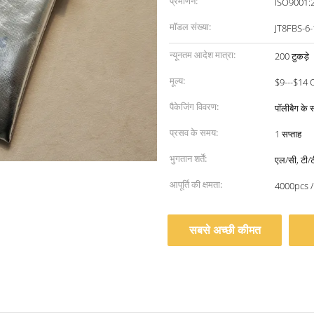
प्रमाणन:
ISO9001:
मॉडल संख्या:
JT8FBS-6
न्यूनतम आदेश मात्रा:
200 टुकड़े
मूल्य:
$9---$14 
पैकेजिंग विवरण:
पॉलीबैग के 
प्रसव के समय:
1 सप्ताह
भुगतान शर्तें:
एल/सी, टी/ट
आपूर्ति की क्षमता:
4000pcs /
सबसे अच्छी कीमत