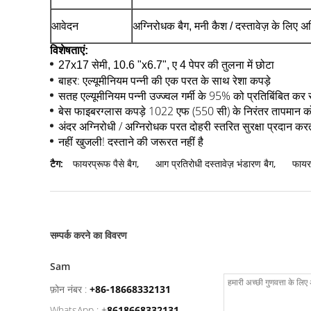
आवेदन
अग्निरोधक बैग, मनी कैश / दस्तावेज़ के लिए अग
विशेषताएं:
27x17 सेमी, 10.6 "x6.7", ए 4 पेपर की तुलना में छोटा
बाहर: एल्यूमीनियम पन्नी की एक परत के साथ रेशा कपड़े
सतह एल्यूमीनियम पन्नी उज्ज्वल गर्मी के 95% को प्रतिबिंबित कर
बेस फाइबरग्लास कपड़े
1022 एफ (550 सी) के
निरंतर तापमान 
अंदर अग्निरोधी / अग्निरोधक परत दोहरी स्तरित सुरक्षा प्रदान करत
नहीं खुजली!
दस्ताने की जरूरत नहीं है
टैग:
फायरप्रूफ पैसे बैग
,
आग प्रतिरोधी दस्तावेज़ भंडारण बैग
,
फायर
सम्पर्क करने का विवरण
Sam
फ़ोन नंबर :
+86-18668332131
WhatsApp :
+
8618668332131