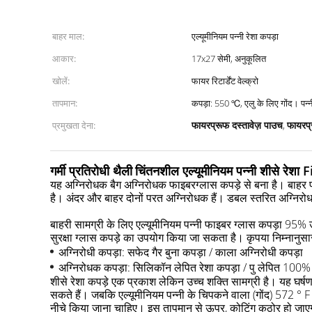
बाहर माल:
एल्यूमीनियम पन्नी रेशा कपड़ा
आकार:
17x27 सेमी, अनुकूलित
खोलें:
फायर रिटार्डेंट वेल्क्रो
तापमान:
कपड़ा: 550
फायरप्रूफ दस्तावेज़ पाउच
फायरप्
प्रमुखता देना:
,
गर्मी प्रतिरोधी थैली
चिंतनशील एल्यूमीनियम पन्नी शीसे रेशा
यह अग्निरोधक बैग अग्निरोधक फाइबरग्लास कपड़े से बना है।
बाहर प
है।
अंदर और बाहर दोनों परत अग्निरोधक हैं।
डबल स्तरित अग्निरोधक
बाहरी सामग्री के लिए एल्यूमीनियम पन्नी फाइबर ग्लास कपड़ा 95% 
सुरक्षा ग्लास कपड़े का उपयोग किया जा सकता है।
कृपया निम्नानुसार
अग्निरोधी कपड़ा: सफेद गैर बुना कपड़ा / काला अग्निरोधी कपड़ा
अग्निरोधक कपड़ा: सिलिकॉन लेपित रेशा कपड़ा / पु लेपित 100% क
शीसे रेशा कपड़े एक प्रकाश लेकिन उच्च शक्ति सामग्री है।
यह घर्ष
सकते हैं।
जबकि एल्यूमीनियम पन्नी के चिपकने वाला (गोंद) 572 °
नीचे किया जाना चाहिए।
इस तापमान से ऊपर, कोटिंग कठोर हो जाए