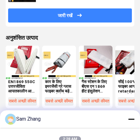
जारी रखें
अनुशंसित उत्पाद
EN1869 550C
कार के लिए
गैस स्टेशन के लिए
सीई 100% ग्
उत्तरजीविता
इमरजेंसी ग्रे ग्लास
बीएस एन 1869
फाइबर आग
आपातकालीन आग
फाइबर क्लॉथ बड़े
हीट इंसुलेशन
retardant
कंबल 430g /
आग प्रतिरोधी
100%
कंबल विरोधी उ
M2 0.43 मिमी
कंबल 5 एम एक्स 8
फाइबरग्लास सेफ्टी
तापमान स्वीकृत
सबसे अच्छी कीमत
सबसे अच्छी कीमत
सबसे अच्छी कीमत
सबसे अच्छी 
मोटाई
एम
फायर कंबल
Sam Zhang
होम
हमारे बारे में
हमसे संपर्क करें
Desktop Site
2:28 AM