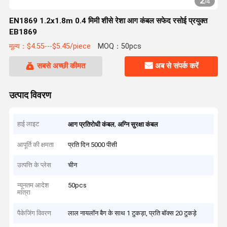
2
/
4
EN1869 1.2x1.8m 0.4 मिमी शीसे रेशा आग कंबल सफेद रसोई प्रयुक्त
EB1869
मूल्य：$4.55---$5.45/piece
MOQ：50pcs
सबसे अच्छी कीमत
अब से संपर्क करें
उत्पाद विवरण
हाई लाइट
,
आग प्रतिरोधी कंबल
अग्नि सुरक्षा कंबल
आपूर्ति की क्षमता
प्रति दिन 5000 पीसी
उत्पत्ति के प्लेस
चीन
न्यूनतम आदेश
50pcs
मात्रा
पैकेजिंग विवरण
लाल नायलॉन बैग के साथ 1 टुकड़ा, प्रति बॉक्स 20 टुकड़े