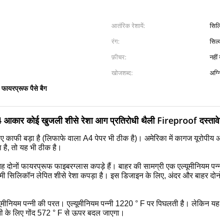
आतंरिक रेशायें:
सिलि
रंग:
सिल्
फ़ीचर:
खोजशब्द:
अग्न
फायरप्रूफ पैसे बैग
,
4 आकार कोई खुजली शीसे रेशा आग प्रतिरोधी थैली Fireproof दस्तावे
 काफी बड़ा है (लिफाफे वाला A4 पेपर भी ठीक है)।
अमेरिका में कागज यूरोपीय 
है, तो यह भी ठीक है।
ोनों फायरप्रूफ फाइबरग्लास कपड़े हैं।
बाहर की सामग्री एक एल्यूमीनियम पन्
िमी सिलिकॉन लेपित शीसे रेशा कपड़ा है।
इस डिजाइन के लिए, अंदर और बाहर दोनों 
ल्यूमीनियम पन्नी की परत।
एल्यूमीनियम पन्नी 1220 ° F पर पिघलती है।
लेकिन यह
न्नी के लिए गोंद 572 ° F से ऊपर बदल जाएगा।