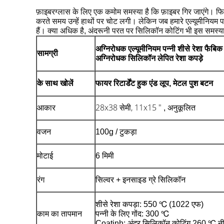
फ़ाइबरग्लास के लिए एक कमोम समस्या है कि फ़ाइबर गिर जाएंगे।
फि
करते समय उन्हें हाथों पर चोट लगी।
लेकिन जब हमारे एल्यूमीनियम प
हैं।
क्या अधिक है, अंदरूनी परत पर सिलिकॉन कोटिंग भी इस समस्य
अग्निरोधक एल्यूमीनियम पन्नी शीसे रेशा फैबिक
सामग्री
अग्निरोधक सिलिकॉन लेपित रेशा कपड़े
के साथ खोलें
फायर रिटार्डेंट हुक एंड लूप, मेटल पुश बटन
28x38 सेमी, 11x15 "
आकार
, अनुकूलित
वजन
100g / टुकड़ा
मोटाई
6 मिमी
रंग
सिल्वर + इनसाइड ग्रे सिलिकॉन
शीसे रेशा कपड़ा: 550 ℃ (1022 एफ)
काम का तापमान
पन्नी के लिए गोंद: 300 ℃
Coatinh: अंदर सिलिकॉन कोटिंग 260 ℃ नी