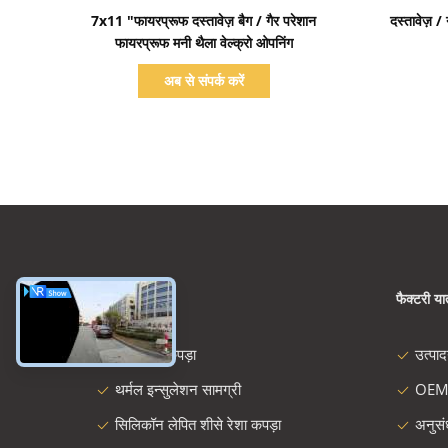
प्रदर्शन का विवरण
7x11 "फायरप्रूफ दस्तावेज़ बैग / गैर परेशान
दस्तावेज़ 
फायरप्रूफ मनी थैला वेल्क्रो ओपनिंग
अब से संपर्क करें
श्रेणियाँ
फैक्टरी यात
शीसे रेशा कपड़ा
उत्पा
थर्मल इन्सुलेशन सामग्री
OEM
सिलिकॉन लेपित शीसे रेशा कपड़ा
अनुस