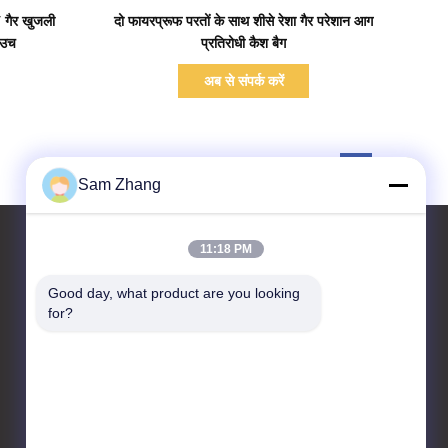
प्रदर्शन का विवरण
 गैर खुजली
दो फायरप्रूफ परतों के साथ शीसे रेशा गैर परेशान आग
ाउच
प्रतिरोधी कैश बैग
अब से संपर्क करें
Sam Zhang
11:18 PM
Good day, what product are you looking 
हमसे संपर्क करें
for?
Unionfull (Insulation) Group
Ltd.
कपड़ा प्रौद्योगिकी पार्क, No.35
जिंगबंशी Rd, जियाक्सिंग, झेजियांग
प्रांत, चीन