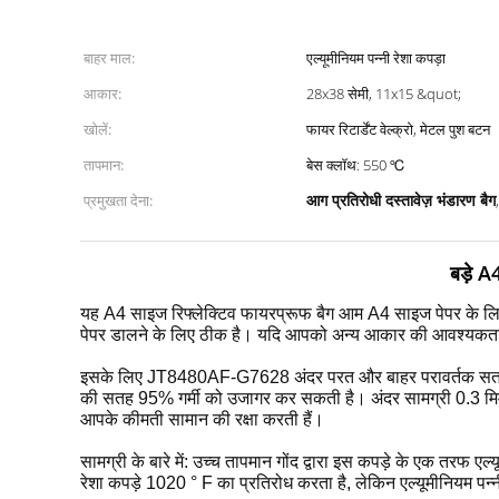
बाहर माल:
एल्यूमीनियम पन्नी रेशा कपड़ा
आकार:
28x38 सेमी, 11x15 &quot;
खोलें:
फायर रिटार्डेंट वेल्क्रो, मेटल पुश बटन
तापमान:
बेस क्लॉथ: 550 ℃
आग प्रतिरोधी दस्तावेज़ भंडारण बैग
प्रमुखता देना:
बड़े A
यह A4 साइज रिफ्लेक्टिव फायरप्रूफ बैग आम A4 साइज पेपर के लिए
पेपर डालने के लिए ठीक है। यदि आपको अन्य आकार की आवश्यकता 
इसके लिए JT8480AF-G7628 अंदर परत और बाहर परावर्तक सतह द
की सतह 95% गर्मी को उजागर कर सकती है।
अंदर सामग्री 0.3 म
आपके कीमती सामान की रक्षा करती हैं।
सामग्री के बारे में: उच्च तापमान गोंद द्वारा इस कपड़े के एक तरफ ए
रेशा कपड़े 1020 ° F का प्रतिरोध करता है, लेकिन एल्यूमीनियम प