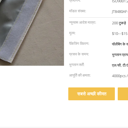
प्रमाणन:
ISO9001:
मॉडल संख्या:
JT8480AF
न्यूनतम आदेश मात्रा:
200 टुकड़े
मूल्य:
$10---$15
पैकेजिंग विवरण:
पॉलीबैग के 
प्रसव के समय:
भुगतान प्राप
भुगतान शर्तें:
एल/सी, टी/ट
आपूर्ति की क्षमता:
4000pcs /
सबसे अच्छी कीमत