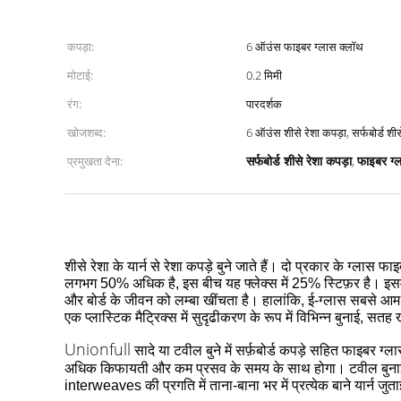
कपड़ा:
6 ऑउंस फाइबर ग्लास क्लॉथ
मोटाई:
0.2 मिमी
रंग:
पारदर्शक
खोजशब्द:
6 ऑउंस शीसे रेशा कपड़ा, सर्फबोर्ड शीस
सर्फबोर्ड शीसे रेशा कपड़ा
फाइबर ग्ल
प्रमुखता देना:
,
शीसे रेशा के यार्न से रेशा कपड़े बुने जाते हैं।
दो प्रकार के ग्लास फाइब
लगभग 50% अधिक है, इस बीच यह फ्लेक्स में 25% स्टिफ़र है।
इसम
और बोर्ड के जीवन को लम्बा खींचता है।
हालांकि, ई-ग्लास सबसे आम फ
एक प्लास्टिक मैट्रिक्स में सुदृढीकरण के रूप में विभिन्न बुनाई, सतह
Unionfull
सादे या टवील बुने में सर्फ़बोर्ड कपड़े सहित फाइबर ग
अधिक किफायती और कम प्रसव के समय के साथ होगा।
टवील बुना
interweaves की प्रगति में ताना-बाना भर में प्रत्येक बाने यार्न जुता