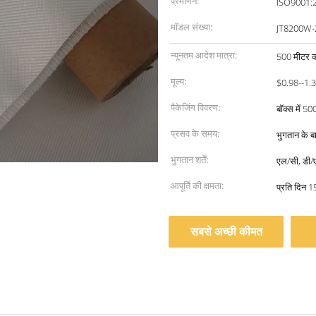
प्रमाणन:
ISO9001:
मॉडल संख्या:
JT8200W-
न्यूनतम आदेश मात्रा:
500 मीटर क
मूल्य:
$0.98--1.
पैकेजिंग विवरण:
बॉक्स में 5
प्रसव के समय:
भुगतान के ब
भुगतान शर्तें:
एल/सी, डी/ए,
आपूर्ति की क्षमता:
प्रति दिन 1
सबसे अच्छी कीमत