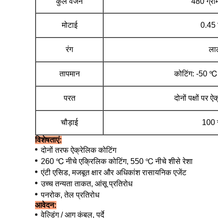
कुल वजन
480 ग्राम
मोटाई
0.45 
रंग
ला
तापमान
कोटिंग: -50 
परत
दोनों पक्षों पर 
चौड़ाई
100 
विशेषताएं:
दोनों तरफ ऐक्रेलिक कोटिंग
260 ℃ नीचे एक्रिलिक कोटिंग,
550
℃
नीचे शीसे रेशा
एंटी एसिड, मजबूत क्षार और अधिकांश रासायनिक एजेंट
उच्च तन्यता ताकत, आंसू प्रतिरोध
पनरोक, तेल प्रतिरोध
आवेदन:
वेल्डिंग / आग कंबल, पर्दे