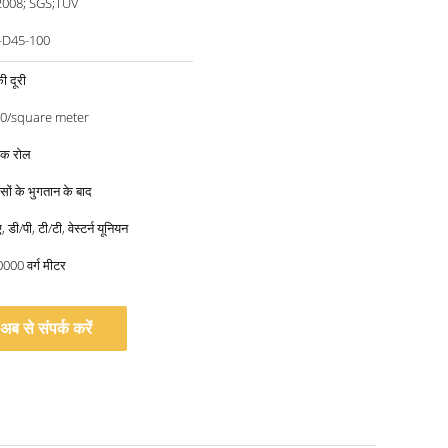
2008; SGS;TUV
-D45-100
ी दूरी
30/square meter
 एक रोल
सों के भुगतान के बाद
 डी/पी, टी/टी, वेस्टर्न यूनियन
0000 वर्ग मीटर
अब से संपर्क करें