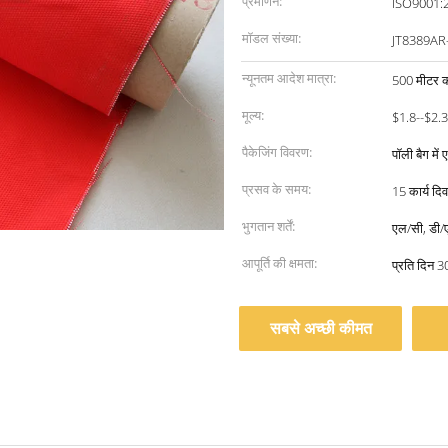
प्रमाणन:
ISO9001:
मॉडल संख्या:
JT8389AR
न्यूनतम आदेश मात्रा:
500 मीटर क
मूल्य:
$1.8--$2.
पैकेजिंग विवरण:
पॉली बैग में
प्रसव के समय:
15 कार्य दिव
भुगतान शर्तें:
एल/सी, डी/ए,
आपूर्ति की क्षमता:
प्रति दिन 3
सबसे अच्छी कीमत