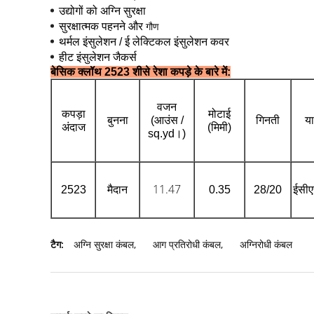
उद्योगों को अग्नि सुरक्षा
गौण
सुरक्षात्मक पहनने और
थर्मल इंसुलेशन / ई
लेक्टिकल इंसुलेशन कवर
हीट इंसुलेशन जैकर्स
बेसिक क्लॉथ 2523 शीसे रेशा कपड़े के बारे में:
वजन
कपड़ा
मोटाई
बुनना
(आउंस /
गिनती
या
अंदाज
(मिमी)
sq.yd।)
11.47
2523
मैदान
0.35
28/20
ईसीए
टैग:
अग्नि सुरक्षा कंबल
,
आग प्रतिरोधी कंबल
,
अग्निरोधी कंबल