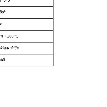
 / एम 2
मिमी
ल
℃ से + 260 ℃
ऐक्रेलिक कोटिंग
सेमी