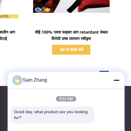
प्रदर्शन का विवरण
कालीन आग
सीई 100% ग्लास फाइबर आग retardant कंबल
ोटाई
विरोधी उच्च तापमान स्वीकृत
अब से संपर्क करें
Sam Zhang
9:11 AM
Good day, what product are you looking 
हमसे संपर्क करें
for?
Unionfull (Insulation) Group