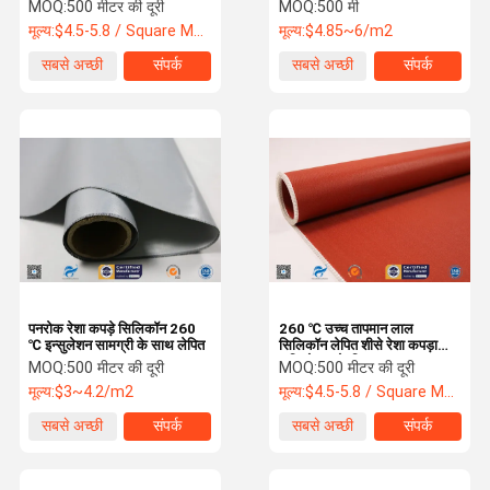
साथ लेपित
MOQ:
500 मीटर की दूरी
MOQ:
500 मी
मूल्य:
$4.5-5.8 / Square Meter
मूल्य:
$4.85~6/m2
कारखाना भ्रमण
गुणवत्ता नियंत्रण
संपर्क करें
समाचार
सबसे अच्छी
संपर्क
सबसे अच्छी
संपर्क
कीमत
कीमत
एक उद्धरण की
Shoppping
Online
विनती करे
शीसे रेशा कपड़ा
थर्मल इन्सुलेशन सामग्री
पनरोक रेशा कपड़े सिलिकॉन 260
260 ℃ उच्च तापमान लाल
℃ इन्सुलेशन सामग्री के साथ लेपित
सिलिकॉन लेपित शीसे रेशा कपड़ा
अग्निरोधक के लिए
सिलिकॉन लेपित शीसे रेशा कपड़ा
MOQ:
500 मीटर की दूरी
MOQ:
500 मीटर की दूरी
मूल्य:
$3~4.2/m2
मूल्य:
$4.5-5.8 / Square Meter
थर्मल इन्सुलेशन कवर
सबसे अच्छी
संपर्क
सबसे अच्छी
संपर्क
कीमत
कीमत
उच्च सिलिका फैब्रिक