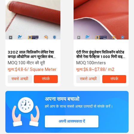
32OZ लाल सिलिकॉन लेपित रेशा
एंटी रिपर इंसुलेशन सिलिकॉन कोटेड
कपड़ा औद्योगिक आग सुरक्षित कंबल
शीसे रेशा फैब्रिक 1000 मिमी वाइड
550 ℃
80/80 ग्रा
MOQ:
100 मीटर की दूरी
MOQ:
100mters
मूल्य:
$4.8-6/ Square Meter
मूल्य:
$6.8~$7.88/ m2
सबसे अच्छी
संपर्क
सबसे अच्छी
संपर्क
कीमत
कीमत
अपना समय बचाओ
हमें आप के साथ सबसे अच्छा उत्पादों से संपर्क करें।
अपनी आवश्यकता दें