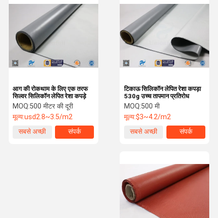
शीसे रेशा आग कंबल
पीटीएफई लेपित शीसे रेशा कपड़ा
सर्फबोर्ड शीसे रेशा कपड़ा
केवलर अरामी फैब्रिक
शीसे रेशा सुई मट
आग की रोकथाम के लिए एक तरफ
टिकाऊ सिलिकॉन लेपित रेशा कपड़ा
सिल्वर सिलिकॉन लेपित रेशा कपड़े
530g उच्च तापमान प्रतिरोध
MOQ:
500 मीटर की दूरी
MOQ:
500 मी
रजत लेपित कपड़ा
मूल्य:
usd2.8~3.5/m2
मूल्य:
$3~4.2/m2
पीवीसी लेपित शीसे रेशा कपड़ा
सबसे अच्छी
संपर्क
सबसे अच्छी
संपर्क
कीमत
कीमत
गैर स्टिक सिलिकॉन बेकिंग मैट
फायरप्रूफ दस्तावेज़ बैग