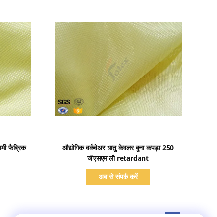
प्रदर्शन का विवरण
ामी फैब्रिक
औद्योगिक वर्कवेअर धातु केवलर बुना कपड़ा 250
जीएसएम लौ retardant
अब से संपर्क करें