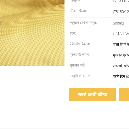
प्रमाणन:
ISO9001:2
मॉडल संख्या:
JT8180Y-
न्यूनतम आदेश मात्रा:
500m2
मूल्य:
US$5-15/
पैकेजिंग विवरण:
पॉली बैग में
प्रसव के समय:
भुगतान प्रा
भुगतान शर्तें:
एल/सी, डी/ए,
आपूर्ति की क्षमता:
प्रति दिन 5
सबसे अच्छी कीमत