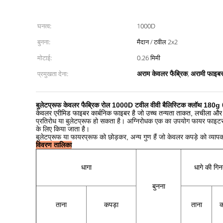
घनत्व:
1000D
बुनना:
मैदान / टवील 2x2
मोटाई:
0.26 मिमी
अराम केवलर फैब्रिक
अरामी फाइबर
प्रमुखता देना:
,
बुलेटप्रूफ केवलर फैब्रिक रोल 1000D टवील वीवी बैलिस्टिक क्लॉथ 180g 
केवलर एरीमिड फाइबर कार्बनिक फाइबर है जो उच्च तन्यता ताकत, लचीला और 
प्रतिरोध या बुलेटप्रूफ हो सकता है।
अग्निरोधक एक का उपयोग फायर फाइटर कप
के लिए किया जाता है।
बुलेटप्रूफ या फायरप्रूफ को छोड़कर, अन्य गुण हैं जो केवलर कपड़े को व्यापक रूप 
विवरण तालिका
धागा
धागे की गिन
बुनना
ताना
कपड़ा
ताना
क